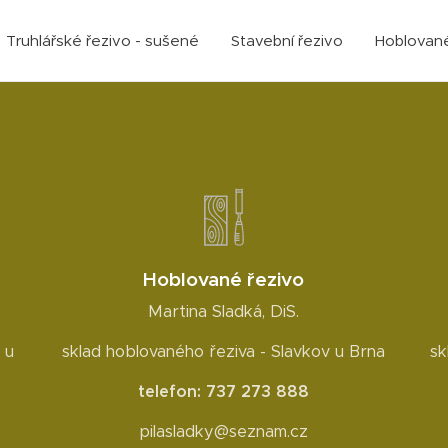
Truhlářské řezivo - sušené
Stavební řezivo
Hoblované
Hoblované řezivo
Martina Sladká, DiS.
 u
sklad hoblovaného řeziva - Slavkov u Brna
sk
telefon: 737 273 888
pilasladky@seznam.cz