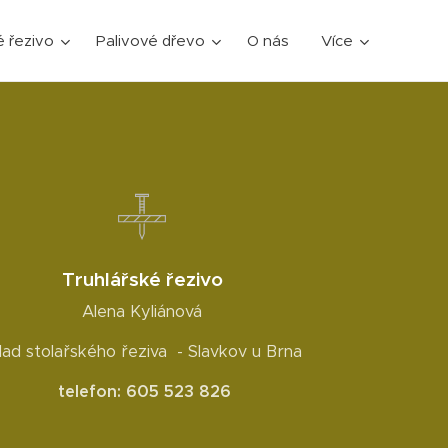
 řezivo
Palivové dřevo
O nás
Více
Truhlářské řezivo
Alena Kyliánová
lad stolařského řeziva - Slavkov u Brna
telefon: 605 523 826