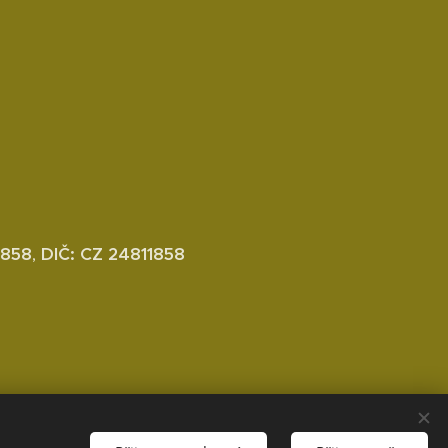
1858
,
DIČ: CZ 24811858