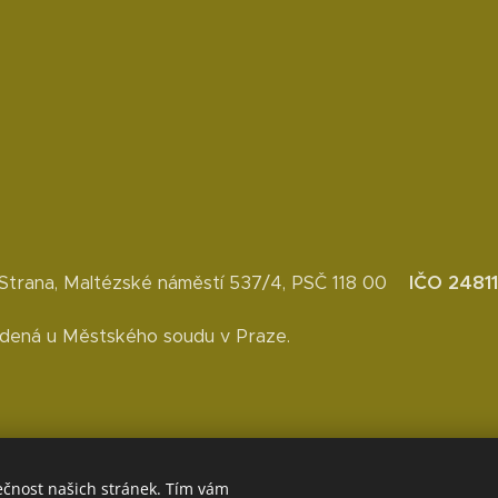
IČO
2481
 Strana, Maltézské náměstí 537/4, PSČ 118 00
edená u Městského soudu v Praze.
ečnost našich stránek. Tím vám