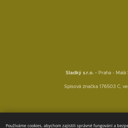
Sladký s.r.o. -
Praha - Malá
Spisová značka 176503 C, v
Používáme cookies, abychom zajistili správné fungování a bezp